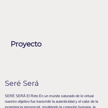
Ir
Paginación
al
de
Menu
ENGLISH
contenido
entradas
Proyecto
Seré
Será
Seré Será
SERÉ SERÁ El Reto En un mundo saturado de lo virtual
nuestro objetivo fue transmitir la autenticidad y el valor de la
experiencia presencial, resaltando la conexión humana, la