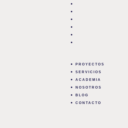
Ir
Menu
PROYECTOS
al
SERVICIOS
contenido
ACADEMIA
NOSOTROS​
BLOG
CONTACTO
PROYECTOS
SERVICIOS
ACADEMIA
NOSOTROS​
BLOG
CONTACTO