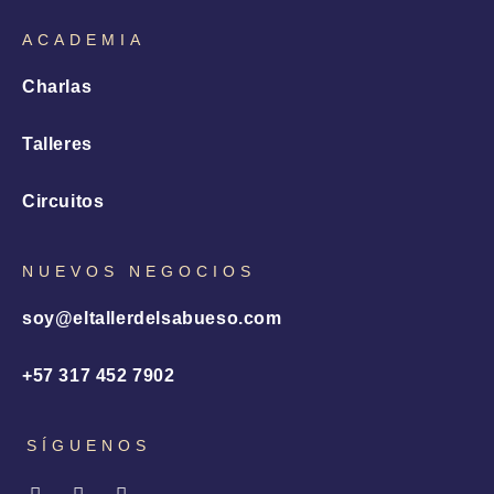
ACADEMIA
Charlas
Talleres
Circuitos
NUEVOS NEGOCIOS
soy@eltallerdelsabueso.com
+57 317 452 7902
SÍGUENOS
I
L
X