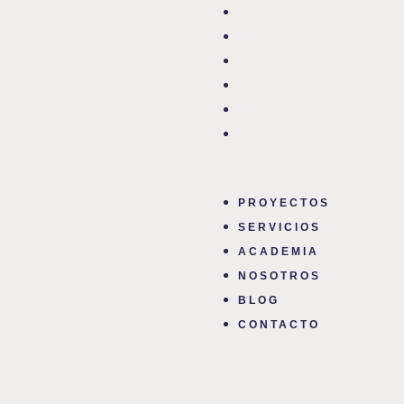
Ir
Navegación
Menu
PROYECTOS
al
de
SERVICIOS
contenido
entradas
ACADEMIA
NOSOTROS​
BLOG
CONTACTO
PROYECTOS
SERVICIOS
ACADEMIA
NOSOTROS​
BLOG
CONTACTO