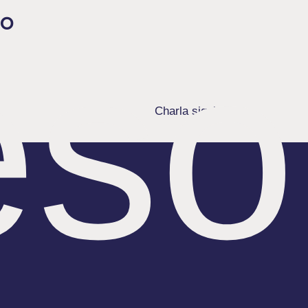
jo
eso
Charla siguiente
→