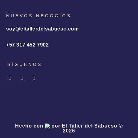
NUEVOS NEGOCIOS
soy@eltallerdelsabueso.com
+57 317 452 7902
SÍGUENOS
I
L
X
n
i
-
s
n
t
t
k
w
a
e
i
g
d
t
r
i
t
a
n
e
m
r
Hecho con
por El Taller del Sabueso ©
2026