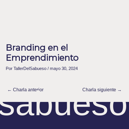
Ir
Navegación
al
de
Menu
ENGLISH
contenido
entradas
Branding en el
Emprendimiento
Por
TallerDelSabueso
/
mayo 30, 2024
sabueso
←
Charla anterior
Charla siguiente
→